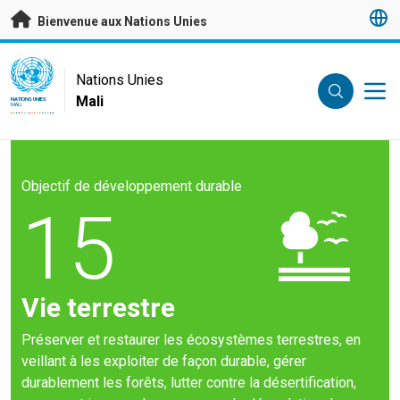
Passer au contenu principal
Bienvenue aux Nations Unies
UN Logo
Nations Unies
Mali
NATIONS UNIES
MALI
Objectif de développement durable
15
Vie terrestre
Préserver et restaurer les écosystèmes terrestres, en
veillant à les exploiter de façon durable, gérer
durablement les forêts, lutter contre la désertification,