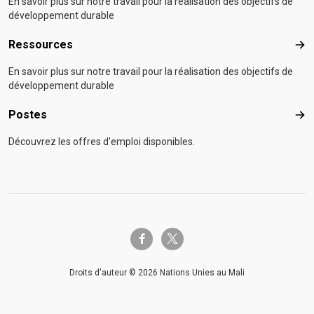
En savoir plus sur notre travail pour la réalisation des objectifs de
développement durable
Ressources
Res
En savoir plus sur notre travail pour la réalisation des objectifs de
développement durable
Postes
Pos
Découvrez les offres d'emploi disponibles.
twitter-x
facebook-f
Droits d'auteur © 2026 Nations Unies au Mali