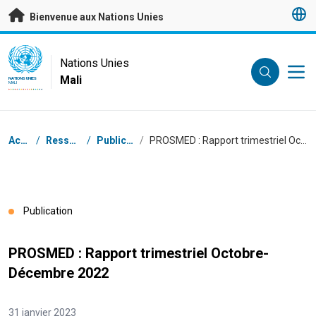
Passer au contenu principal
Bienvenue aux Nations Unies
UN Logo
Nations Unies
Mali
NATIONS UNIES
MALI
Fil d'Ariane
Accueil
/
Ressources
/
Publications
/
PROSMED : Rapport trimestriel Octobre-Décembre 2022
Publication
PROSMED : Rapport trimestriel Octobre-
Décembre 2022
31 janvier 2023