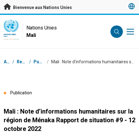
Passer au contenu principal
Bienvenue aux Nations Unies
UN Logo
Nations Unies
Mali
NATIONS UNIES
MALI
Fil d'Ariane
Accueil
/
Ressources
/
Publications
/
Mali : Note d’informations humanitaires sur la région de Ménaka Rapport de situation #9 - 12 octobre 2022
Publication
Mali : Note d’informations humanitaires sur la
région de Ménaka Rapport de situation #9 - 12
octobre 2022