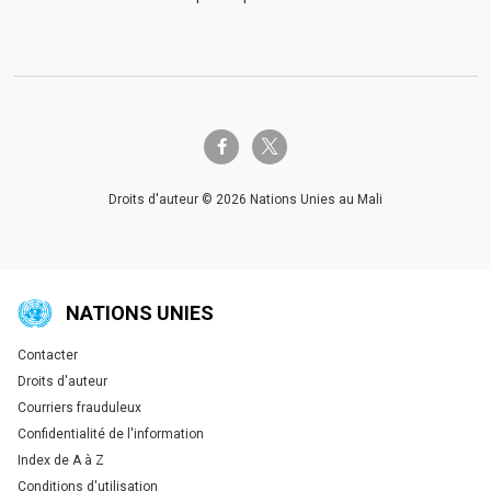
twitter-x
facebook-f
Droits d'auteur © 2026 Nations Unies au Mali
NATIONS UNIES
Contacter
Global U.N. menu
Droits d'auteur
Courriers frauduleux
Confidentialité de l'information
Index de A à Z
Conditions d'utilisation