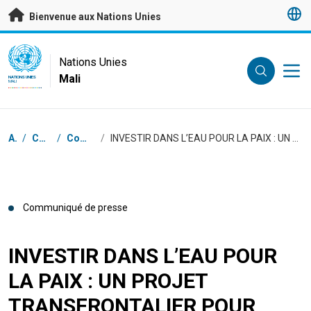
Passer au contenu principal
Bienvenue aux Nations Unies
UN Logo
Nations Unies
Mali
NATIONS UNIES
MALI
Fil d'Ariane
Accueil
/
Centre de presse
/
Communiqués de presse
/
INVESTIR DANS L’EAU POUR LA PAIX : UN PROJET TRANSFRONTALIER POUR RENFORCER LA RÉSILIENCE ET LA COHÉSION SOCIALE ENTRE LE MALI, LA MAURITANIE ET LE SÉNÉGAL
Communiqué de presse
INVESTIR DANS L’EAU POUR
LA PAIX : UN PROJET
TRANSFRONTALIER POUR